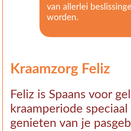
van allerlei beslissi
worden.
Kraamzorg Feliz
Feliz is Spaans voor ge
kraamperiode speciaal i
genieten van je pasgeb